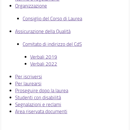
Sicurezza
Organizzazione
Valutazione della didattica
Consiglio del Corso di Laurea
Docenti
Orario e calendari
Assicurazione della Qualità
Comitato di indirizzo del CdS
Verbali 2019
Verbali 2022
Per iscriversi
Per laurearsi
Proseguire dopo la laurea
Studenti con disabilità
Segnalazioni e reclami
Area riservata documenti