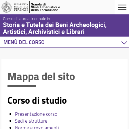
Corso di laurea triennale in
Storia e Tutela dei Beni Archeologici,
Artistici, Archivistici e Librari
MENÙ DEL CORSO
Home
Corso di studio
Orientamento
Mappa del sito
Didattica
Piano di Studi
Insegnamenti
Corso di studio
Conoscenza di altre lingue
Conoscenze informatiche
Presentazione corso
Tirocini e stage
Sedi e strutture
Mobilità internazionale
Norme e regolamenti